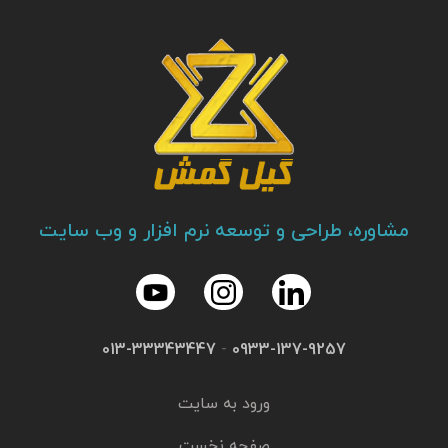
مشاوره، طراحی و توسعه نرم افزار و وب سایت
013-33343447
-
0933-137-9257
ورود به سایت
صفحه نخست